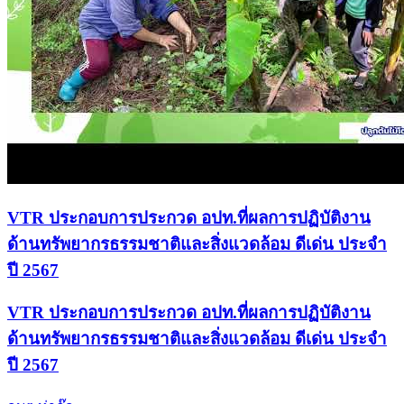
ขั้นตอนการเขียนคำร้องขอยืมกายอุปกรณ์ ศูนย์กาย
อุปกรณ์ตำบลท่าก๊อ
อบต.ท่าก๊อ