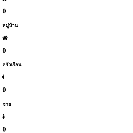
อบต.ท่าก๊อ เราดูแล
0
หมู่บ้าน