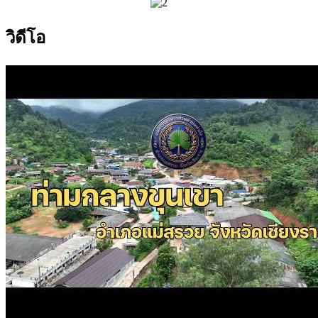
อบต.ท่าก๊อ
ไร่บุญธรรม (Rai Bootham)
บ้านบาหรา
อบต.ท่าก๊อ
แสดงทั้งหมด
วิดีโอ