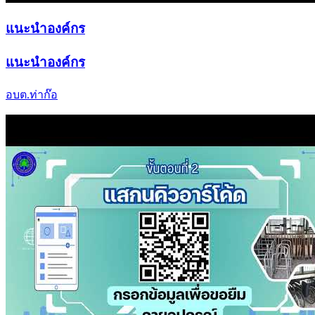
แนะนำองค์กร
แนะนำองค์กร
อบต.ท่าก๊อ